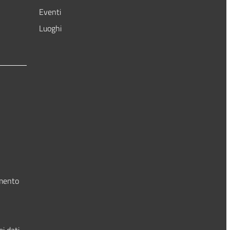
Eventi
Luoghi
amento
i dati