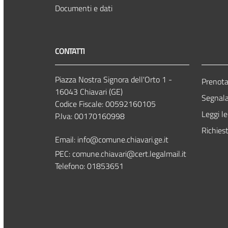
Documenti e dati
CONTATTI
Piazza Nostra Signora dell'Orto 1 -
Prenot
16043 Chiavari (GE)
Segnala
Codice Fiscale: 00592160105
Leggi l
P.Iva: 00170160998
Richies
Email:
info@comune.chiavari.ge.it
PEC: comune.chiavari@cert.legalmail.it
Telefono: 01853651