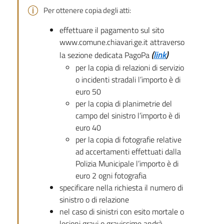
Per ottenere copia degli atti:
effettuare il pagamento sul sito
www.comune.chiavari.ge.it attraverso
(
link
)
la sezione dedicata PagoPa
per la copia di relazioni di servizio
o incidenti stradali l’importo è di
euro 50
per la copia di planimetrie del
campo del sinistro l’importo è di
euro 40
per la copia di fotografie relative
ad accertamenti effettuati dalla
Polizia Municipale l’importo è di
euro 2 ogni fotografia
specificare nella richiesta il numero di
sinistro o di relazione
nel caso di sinistri con esito mortale o
lesioni gravi o gravissime andrà